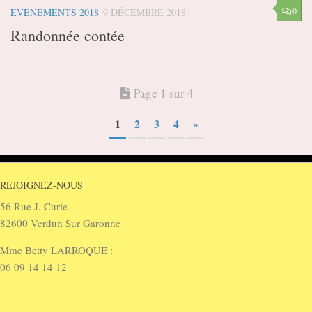
0
EVENEMENTS 2018
9 DÉCEMBRE 2018
Randonnée contée
Page 1 sur 4
1
2
3
4
»
REJOIGNEZ-NOUS
56 Rue J. Curie
82600 Verdun Sur Garonne
Mme Betty LARROQUE :
06 09 14 14 12