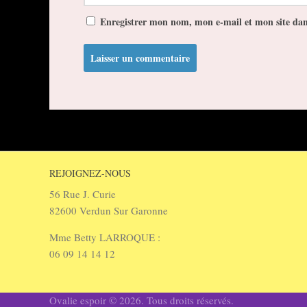
Enregistrer mon nom, mon e-mail et mon site da
REJOIGNEZ-NOUS
56 Rue J. Curie
82600 Verdun Sur Garonne
Mme Betty LARROQUE :
06 09 14 14 12
Ovalie espoir © 2026. Tous droits réservés.